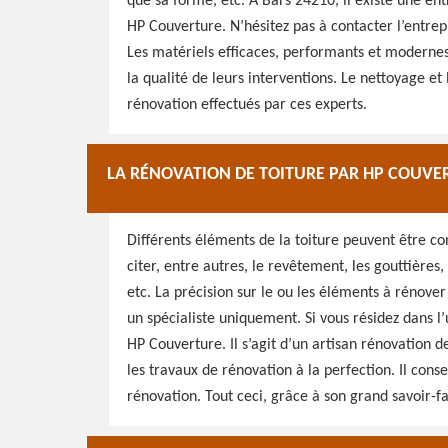
que sa forme, etc. À Bars 24210, il existe une entr
HP Couverture. N’hésitez pas à contacter l’entrepr
Les matériels efficaces, performants et modernes 
la qualité de leurs interventions. Le nettoyage e
rénovation effectués par ces experts.
LA RÉNOVATION DE TOITURE PAR HP COUVE
Différents éléments de la toiture peuvent être c
citer, entre autres, le revêtement, les gouttières, l
etc. La précision sur le ou les éléments à rénove
un spécialiste uniquement. Si vous résidez dans l
HP Couverture. Il s’agit d’un artisan rénovation de
les travaux de rénovation à la perfection. Il cons
rénovation. Tout ceci, grâce à son grand savoir-fa