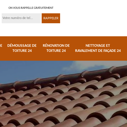
ON VOUS RAPPELLE GRATUITEMENT
DE
DÉMOUSSAGE DE
RÉNOVATION DE
NETTOYAGE ET
TOITURE 24
TOITURE 24
RAVALEMENT DE FAÇADE 24
 et
Réparation de toiture
Urgence fuite de
24
toiture 24