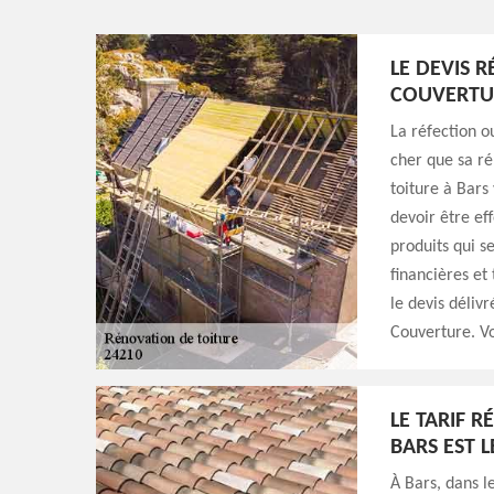
LE DEVIS 
COUVERTU
La réfection o
cher que sa ré
toiture à Bars
devoir être eff
produits qui s
financières et
le devis déliv
Couverture. Vo
LE TARIF 
BARS EST L
À Bars, dans l