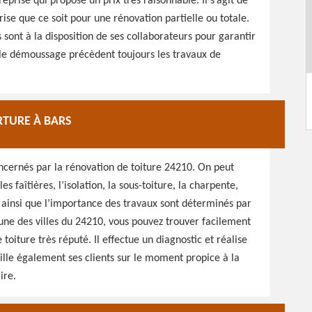
eprise qui propose un prix très raisonnable. Il s’agit de
ise que ce soit pour une rénovation partielle ou totale.
sont à la disposition de ses collaborateurs pour garantir
t le démoussage précèdent toujours les travaux de
RTURE À BARS
oncernés par la rénovation de toiture 24210. On peut
es faîtières, l’isolation, la sous-toiture, la charpente,
r ainsi que l’importance des travaux sont déterminés par
’une des villes du 24210, vous pouvez trouver facilement
 toiture très réputé. Il effectue un diagnostic et réalise
eille également ses clients sur le moment propice à la
ire.