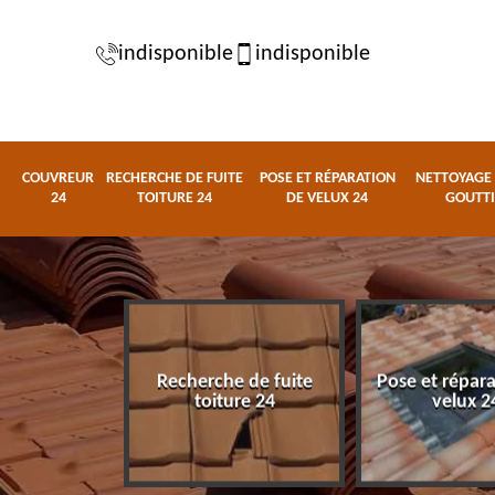
indisponible
indisponible
COUVREUR
RECHERCHE DE FUITE
POSE ET RÉPARATION
NETTOYAGE 
24
TOITURE 24
DE VELUX 24
GOUTTI
e de fuite
Pose et réparation de
Nettoyage et 
ure 24
velux 24
gouttière