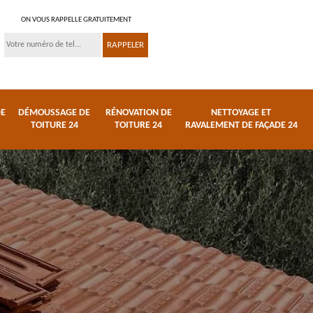
ON VOUS RAPPELLE GRATUITEMENT
DE
DÉMOUSSAGE DE
RÉNOVATION DE
NETTOYAGE ET
TOITURE 24
TOITURE 24
RAVALEMENT DE FAÇADE 24
ture
Urgence fuite de
Démoussage de
toiture 24
toiture 24