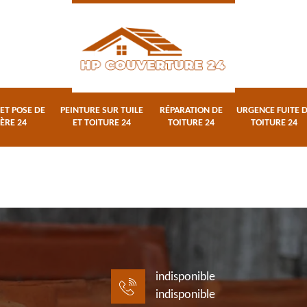
ET POSE DE
PEINTURE SUR TUILE
RÉPARATION DE
URGENCE FUITE 
ÈRE 24
ET TOITURE 24
TOITURE 24
TOITURE 24
indisponible
indisponible