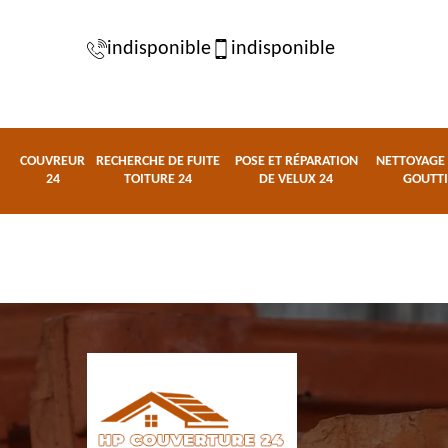
indisponible
indisponible
COUVREUR
RECHERCHE DE FUITE
POSE ET RÉPARATION
NETTOYAGE 
24
TOITURE 24
DE VELUX 24
GOUTTI