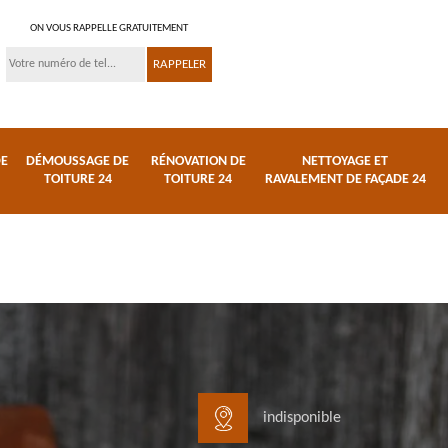
ON VOUS RAPPELLE GRATUITEMENT
DE
DÉMOUSSAGE DE
RÉNOVATION DE
NETTOYAGE ET
TOITURE 24
TOITURE 24
RAVALEMENT DE FAÇADE 24
indisponible