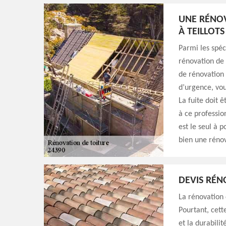
UNE RÉNOV
À TEILLOTS
Parmi les spéc
rénovation de 
de rénovation 
d’urgence, vou
La fuite doit 
à ce professio
est le seul à 
bien une rénov
DEVIS RÉN
La rénovation d
Pourtant, cett
et la durabili