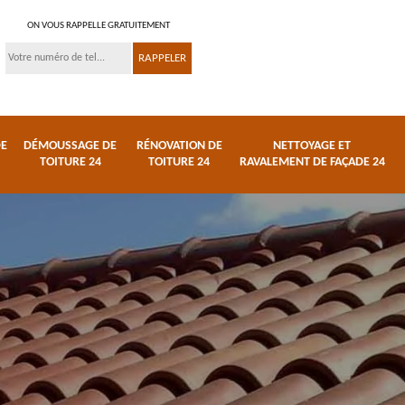
ON VOUS RAPPELLE GRATUITEMENT
DE
DÉMOUSSAGE DE
RÉNOVATION DE
NETTOYAGE ET
TOITURE 24
TOITURE 24
RAVALEMENT DE FAÇADE 24
 et
Réparation de toiture
Urgence fuite de
24
toiture 24