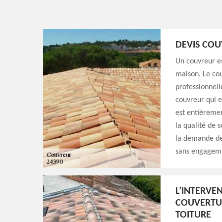
DEVIS CO
Un couvreur es
maison. Le co
professionnelle
couvreur qui e
est entièremen
la qualité de 
la demande de 
sans engagemen
L’INTERVE
COUVERTUR
TOITURE