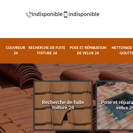
indisponible
indisponible
COUVREUR
RECHERCHE DE FUITE
POSE ET RÉPARATION
NETTOYAGE 
24
TOITURE 24
DE VELUX 24
GOUTTI
Recherche de fuite
Pose et répar
eur 24
toiture 24
velux 2