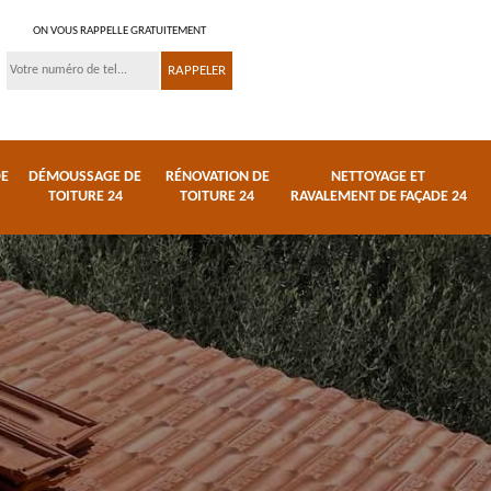
ON VOUS RAPPELLE GRATUITEMENT
DE
DÉMOUSSAGE DE
RÉNOVATION DE
NETTOYAGE ET
TOITURE 24
TOITURE 24
RAVALEMENT DE FAÇADE 24
 et
Réparation de toiture
Urgence fuite de
24
toiture 24