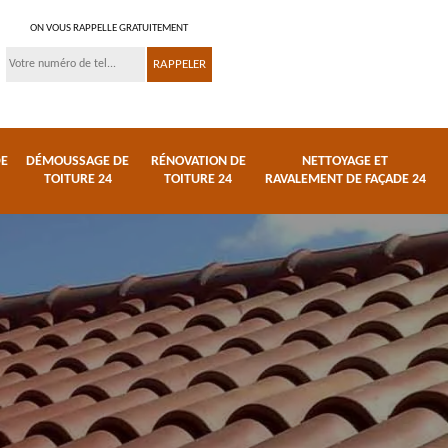
ON VOUS RAPPELLE GRATUITEMENT
DE
DÉMOUSSAGE DE
RÉNOVATION DE
NETTOYAGE ET
TOITURE 24
TOITURE 24
RAVALEMENT DE FAÇADE 24
 et
Réparation de toiture
Urgence fuite de
24
toiture 24