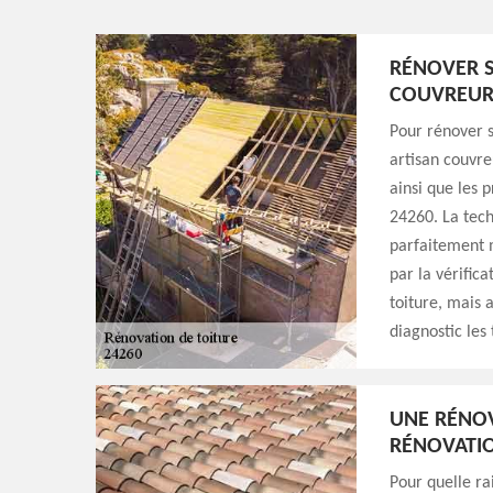
RÉNOVER S
COUVREUR
Pour rénover s
artisan couvre
ainsi que les 
24260. La tech
parfaitement 
par la vérific
toiture, mais a
diagnostic les
UNE RÉNOV
RÉNOVATIO
Pour quelle ra