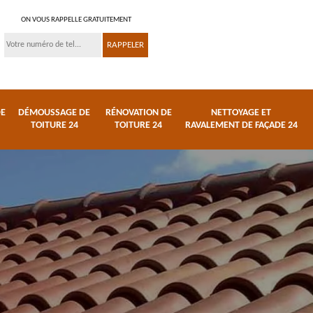
ON VOUS RAPPELLE GRATUITEMENT
DE
DÉMOUSSAGE DE
RÉNOVATION DE
NETTOYAGE ET
TOITURE 24
TOITURE 24
RAVALEMENT DE FAÇADE 24
 et
Réparation de toiture
Urgence fuite de
24
toiture 24