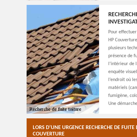
RECHERCHE
INVESTIGA
Pour effectuer
HP Couverture
plusieurs tech
présence de fu
l’intérieur de
enquête visuel
l’endroit où le
matériels (cam
fumigène, colo
Une démarche 
LORS D’UNE URGENCE RECHERCHE DE FUITE 
COUVERTURE