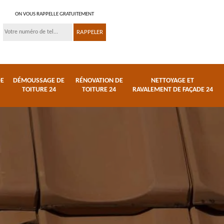
ON VOUS RAPPELLE GRATUITEMENT
DE
DÉMOUSSAGE DE
RÉNOVATION DE
NETTOYAGE ET
TOITURE 24
TOITURE 24
RAVALEMENT DE FAÇADE 24
 et
Réparation de toiture
Urgence fuite de
24
toiture 24