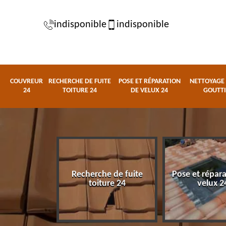
indisponible
indisponible
COUVREUR
RECHERCHE DE FUITE
POSE ET RÉPARATION
NETTOYAGE 
24
TOITURE 24
DE VELUX 24
GOUTTI
Recherche de fuite
Pose et répar
eur 24
toiture 24
velux 2