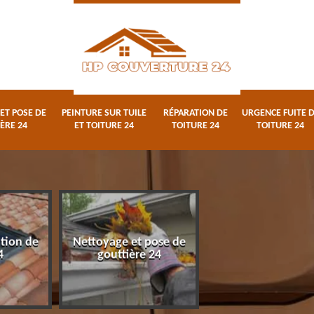
ET POSE DE
PEINTURE SUR TUILE
RÉPARATION DE
URGENCE FUITE 
ÈRE 24
ET TOITURE 24
TOITURE 24
TOITURE 24
ation de
Nettoyage et pose de
Peinture sur tuile
4
gouttière 24
toiture 24