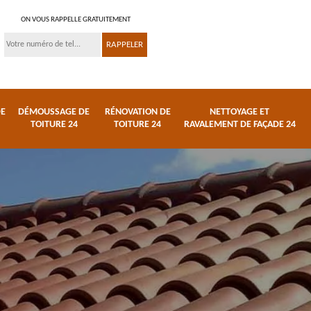
ON VOUS RAPPELLE GRATUITEMENT
DE
DÉMOUSSAGE DE
RÉNOVATION DE
NETTOYAGE ET
TOITURE 24
TOITURE 24
RAVALEMENT DE FAÇADE 24
 et
Réparation de toiture
Urgence fuite de
24
toiture 24