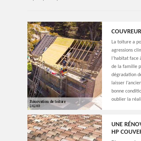
COUVREUR 
La toiture a po
agressions cli
l’habitat face 
de la famille 
dégradation d
laisser l’ancie
bonne condition
oublier la réal
UNE RÉNOV
HP COUVE