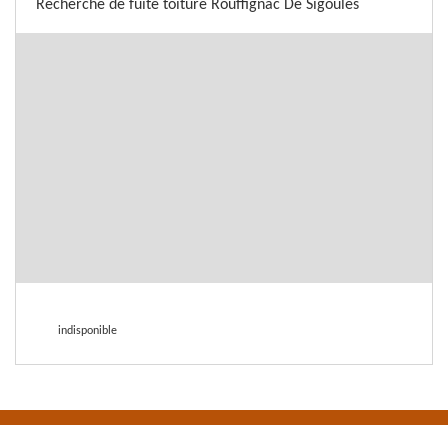
Recherche de fuite toiture Rouffignac De Sigoules
indisponible