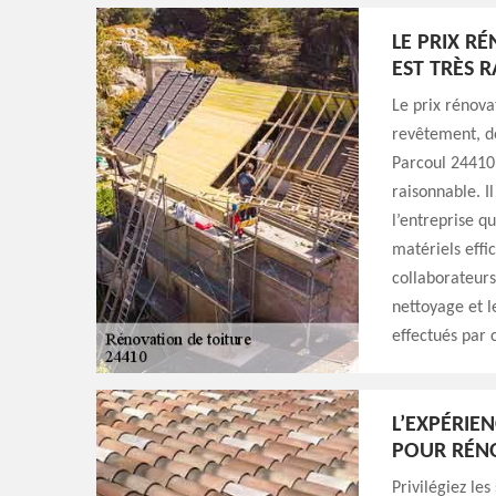
LE PRIX R
EST TRÈS 
Le prix rénova
revêtement, de
Parcoul 24410,
raisonnable. I
l’entreprise q
matériels effi
collaborateurs
nettoyage et 
effectués par 
L’EXPÉRIE
POUR RÉNO
Privilégiez les