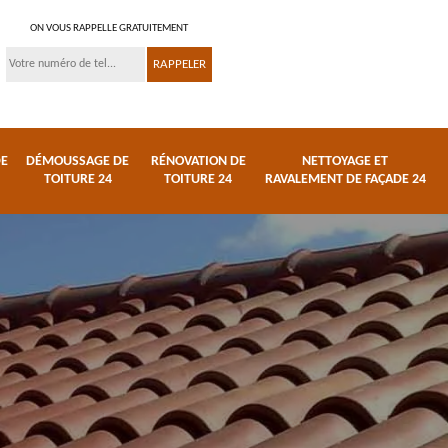
ON VOUS RAPPELLE GRATUITEMENT
DE
DÉMOUSSAGE DE
RÉNOVATION DE
NETTOYAGE ET
TOITURE 24
TOITURE 24
RAVALEMENT DE FAÇADE 24
 et
Réparation de toiture
Urgence fuite de
24
toiture 24