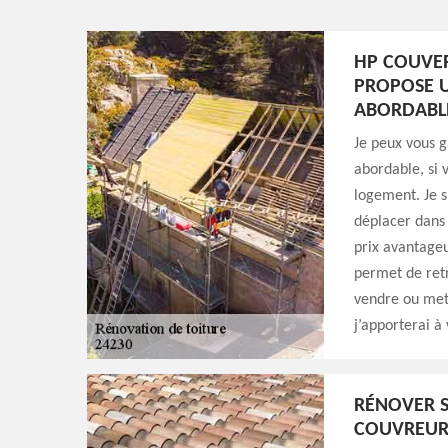
HP COUVER
PROPOSE U
ABORDABL
Je peux vous g
abordable, si 
logement. Je s
déplacer dans 
prix avantageu
permet de retr
vendre ou mett
j’apporterai à
RÉNOVER S
COUVREUR