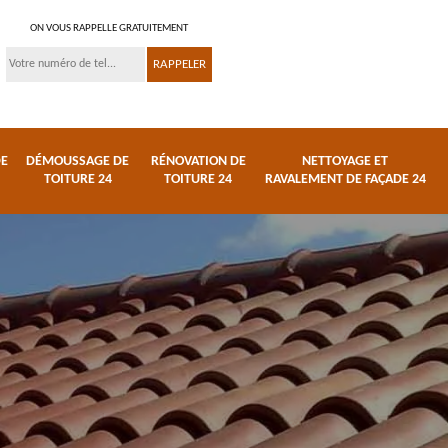
ON VOUS RAPPELLE GRATUITEMENT
DE
DÉMOUSSAGE DE
RÉNOVATION DE
NETTOYAGE ET
TOITURE 24
TOITURE 24
RAVALEMENT DE FAÇADE 24
 et
Réparation de toiture
Urgence fuite de
24
toiture 24