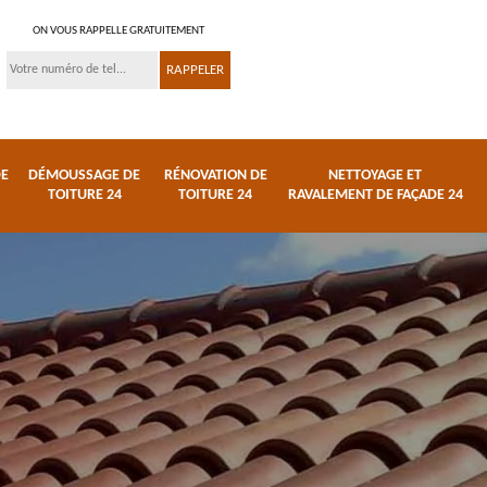
ON VOUS RAPPELLE GRATUITEMENT
DE
DÉMOUSSAGE DE
RÉNOVATION DE
NETTOYAGE ET
TOITURE 24
TOITURE 24
RAVALEMENT DE FAÇADE 24
 et
Réparation de toiture
Urgence fuite de
24
toiture 24