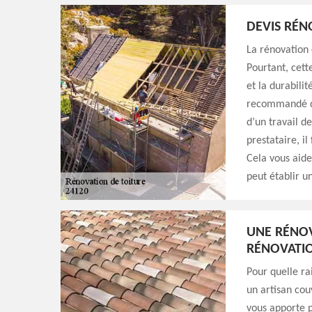
DEVIS RÉN
La rénovation d
Pourtant, cett
et la durabili
recommandé d’
d’un travail d
prestataire, il
Cela vous aide
peut établir un
UNE RÉNOV
RÉNOVATIO
Pour quelle ra
un artisan cou
vous apporte 