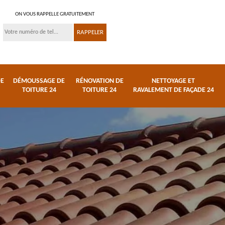
ON VOUS RAPPELLE GRATUITEMENT
DE
DÉMOUSSAGE DE
RÉNOVATION DE
NETTOYAGE ET
TOITURE 24
TOITURE 24
RAVALEMENT DE FAÇADE 24
 et
Réparation de toiture
Urgence fuite de
24
toiture 24