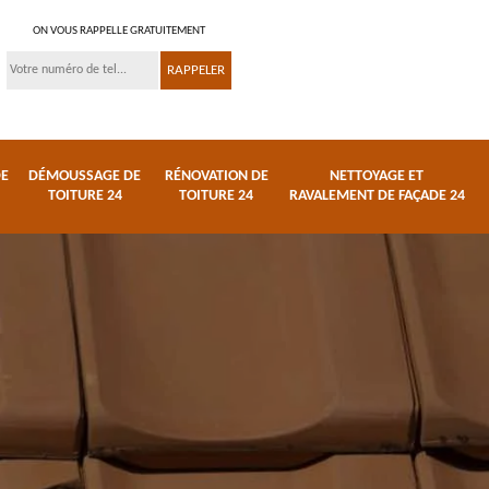
ON VOUS RAPPELLE GRATUITEMENT
DE
DÉMOUSSAGE DE
RÉNOVATION DE
NETTOYAGE ET
TOITURE 24
TOITURE 24
RAVALEMENT DE FAÇADE 24
 et
Réparation de toiture
Urgence fuite de
24
toiture 24