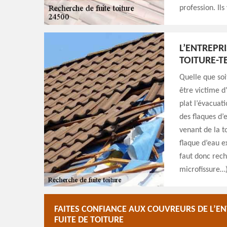
profession. Ils
L’ENTREPR
TOITURE-T
Quelle que soi
être victime d’
plat l’évacuat
des flaques d’e
venant de la t
flaque d’eau ex
faut donc rech
microfissure…)
FAITES CONFIANCE AUX COUVREURS DE L’E
FUITE DE TOITURE