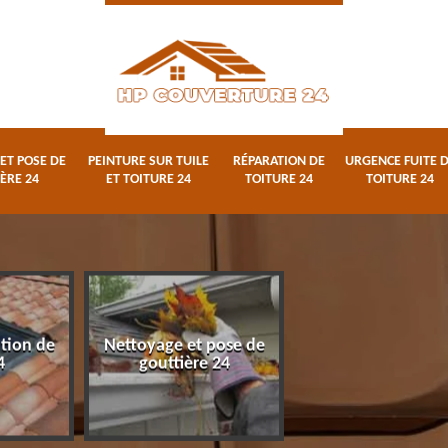
ET POSE DE
PEINTURE SUR TUILE
RÉPARATION DE
URGENCE FUITE 
ÈRE 24
ET TOITURE 24
TOITURE 24
TOITURE 24
ation de
Nettoyage et pose de
Peinture sur tuile
4
gouttière 24
toiture 24