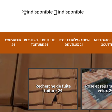
indisponible
indisponible
COUVREUR
RECHERCHE DE FUITE
POSE ET RÉPARATION
NETTOYAGE 
24
TOITURE 24
DE VELUX 24
GOUTTI
Recherche de fuite
Pose et répar
eur 24
toiture 24
velux 2