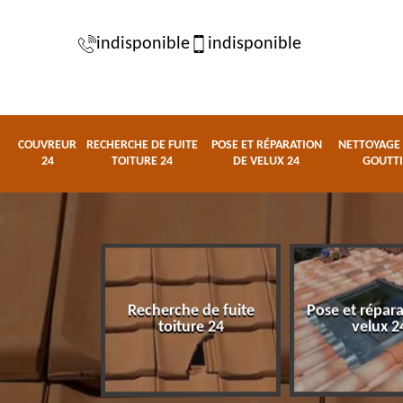
indisponible
indisponible
COUVREUR
RECHERCHE DE FUITE
POSE ET RÉPARATION
NETTOYAGE 
24
TOITURE 24
DE VELUX 24
GOUTTI
Recherche de fuite
Pose et répar
eur 24
toiture 24
velux 2