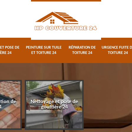
ET POSE DE
PEINTURE SUR TUILE
RÉPARATION DE
URGENCE FUITE 
ÈRE 24
ET TOITURE 24
TOITURE 24
TOITURE 24
ation de
Nettoyage et pose de
Peinture sur tuile
4
gouttière 24
toiture 24