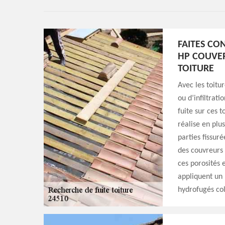
FAITES CO
HP COUVER
TOITURE
Avec les toitu
ou d’infiltratio
fuite sur ces t
réalise en plus
parties fissur
des couvreurs 
ces porosités e
appliquent un 
hydrofugés col