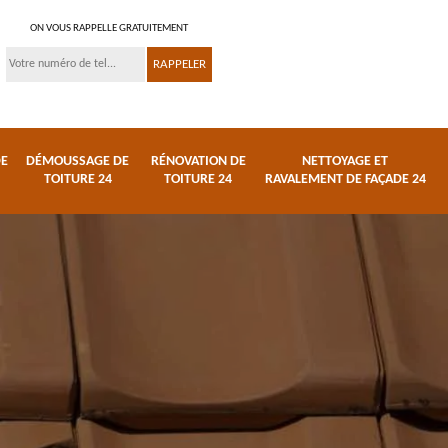
ON VOUS RAPPELLE GRATUITEMENT
DE
DÉMOUSSAGE DE
RÉNOVATION DE
NETTOYAGE ET
TOITURE 24
TOITURE 24
RAVALEMENT DE FAÇADE 24
 et
Réparation de toiture
Urgence fuite de
24
toiture 24