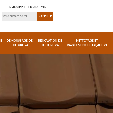
ON VOUS RAPPELLE GRATUITEMENT
DE
DÉMOUSSAGE DE
RÉNOVATION DE
NETTOYAGE ET
TOITURE 24
TOITURE 24
RAVALEMENT DE FAÇADE 24
 et
Réparation de toiture
Urgence fuite de
24
toiture 24