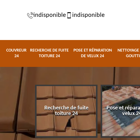
indisponible
indisponible
COUVREUR
RECHERCHE DE FUITE
POSE ET RÉPARATION
NETTOYAGE 
24
TOITURE 24
DE VELUX 24
GOUTTI
Recherche de fuite
Pose et répar
eur 24
toiture 24
velux 2