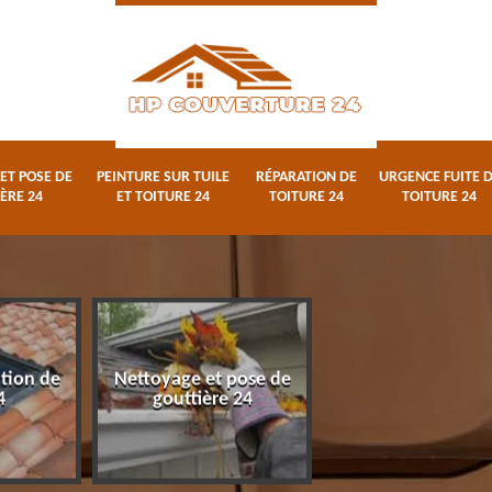
ET POSE DE
PEINTURE SUR TUILE
RÉPARATION DE
URGENCE FUITE 
ÈRE 24
ET TOITURE 24
TOITURE 24
TOITURE 24
ation de
Nettoyage et pose de
Peinture sur tuile
4
gouttière 24
toiture 24