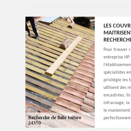
LES COUVR
MAITRISENT
RECHERCHE
Pour trouver r
entreprise HP 
l’établissemen
spécialistes e
privilégie les 
utilisent des 
encastrées. Il
infrarouge, l
le maniement d
perfectionnem