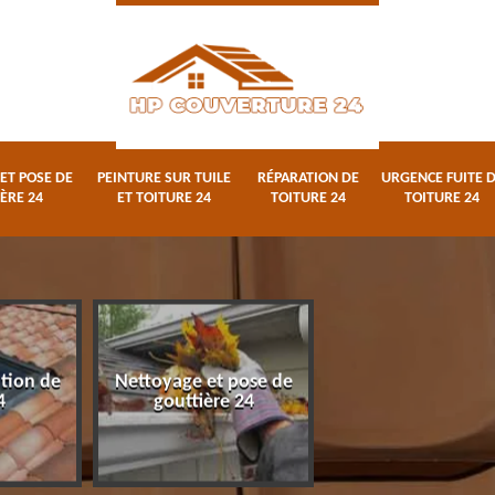
ET POSE DE
PEINTURE SUR TUILE
RÉPARATION DE
URGENCE FUITE 
ÈRE 24
ET TOITURE 24
TOITURE 24
TOITURE 24
ation de
Nettoyage et pose de
Peinture sur tuile
4
gouttière 24
toiture 24