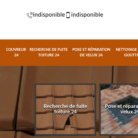
indisponible
indisponible
COUVREUR
RECHERCHE DE FUITE
POSE ET RÉPARATION
NETTOYAGE 
24
TOITURE 24
DE VELUX 24
GOUTTI
Recherche de fuite
Pose et répar
eur 24
toiture 24
velux 2