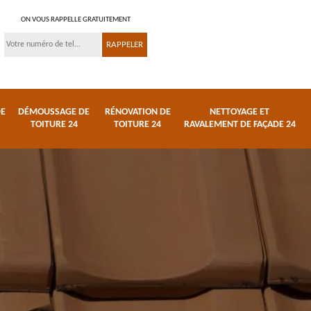
ON VOUS RAPPELLE GRATUITEMENT
DE
DÉMOUSSAGE DE
RÉNOVATION DE
NETTOYAGE ET
TOITURE 24
TOITURE 24
RAVALEMENT DE FAÇADE 24
 et
Réparation de toiture
Urgence fuite de
24
toiture 24