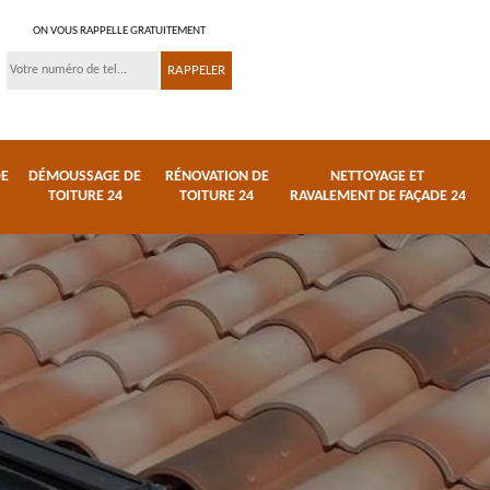
ON VOUS RAPPELLE GRATUITEMENT
DE
DÉMOUSSAGE DE
RÉNOVATION DE
NETTOYAGE ET
TOITURE 24
TOITURE 24
RAVALEMENT DE FAÇADE 24
 et
Réparation de toiture
Urgence fuite de
24
toiture 24