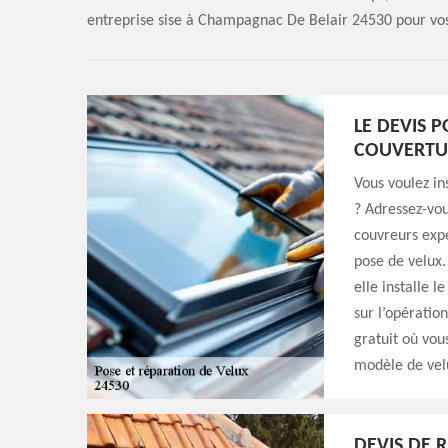
entreprise sise à Champagnac De Belair 24530 pour vos
LE DEVIS P
COUVERTU
Vous voulez i
? Adressez-vou
couvreurs expé
pose de velux.
elle installe le
sur l’opératio
gratuit où vous
modèle de velu
DEVIS DE 