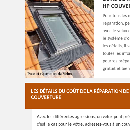
HP COUVE
Pour tous les 
réparation, pe
avec le velux 
le système d’o
les détails, il
toutes les inf
pourrez prépar
gratuit et bie
LES DÉTAILS DU COÛT DE LA RÉPARATION DE
COUVERTURE
Avec les différentes agressions, un velux peut pr
c’est le cas pour le vôtre, adressez-vous à un co