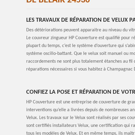
DE BELAIR 24530
LES TRAVAUX DE RÉPARATION DE VELUX 
Des détériorations peuvent apparaitre au niveau du vit
Le couvreur zingueur HP Couverture est qualifié pour réa
plupart du temps, c’est le système d’ouverture qui s’abi
système oscillo-battant. Que le velux soit manuel ou mo
raccordements ne sont plus totalement étanches au fil d
réparations nécessaires si vous habitez à Champagnac D
CONFIEZ LA POSE ET RÉPARATION DE VOT
HP Couverture est une entreprise de couverture de gr
interventions qu’elle a livrées depuis de nombreuses anné
Velux. Les travaux sur le Velux sont réalisés par ses co
sont certifiés installateurs Velux, une certification qui r
tous les modèles de Velux. Et en même temps, ils maîtri