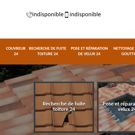
indisponible
indisponible
COUVREUR
RECHERCHE DE FUITE
POSE ET RÉPARATION
NETTOYAGE 
24
TOITURE 24
DE VELUX 24
GOUTTI
Recherche de fuite
Pose et répar
eur 24
toiture 24
velux 2