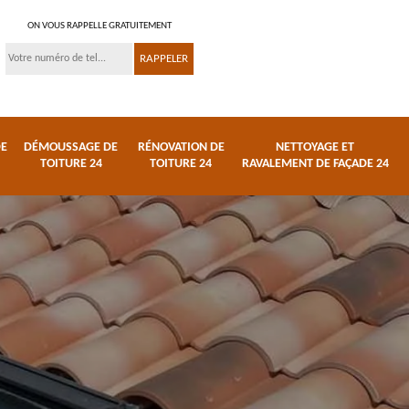
ON VOUS RAPPELLE GRATUITEMENT
DE
DÉMOUSSAGE DE
RÉNOVATION DE
NETTOYAGE ET
TOITURE 24
TOITURE 24
RAVALEMENT DE FAÇADE 24
 et
Réparation de toiture
Urgence fuite de
24
toiture 24