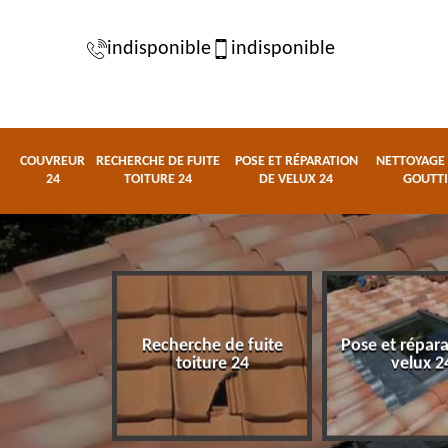
indisponible
indisponible
COUVREUR
RECHERCHE DE FUITE
POSE ET RÉPARATION
NETTOYAGE 
24
TOITURE 24
DE VELUX 24
GOUTTI
Recherche de fuite
Pose et répar
eur 24
toiture 24
velux 2