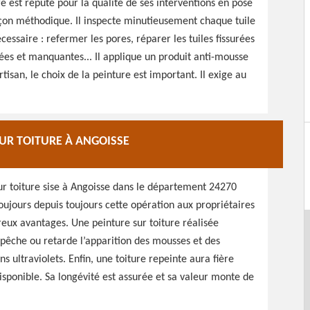
re est réputé pour la qualité de ses interventions en pose
 façon méthodique. Il inspecte minutieusement chaque tuile
cessaire : refermer les pores, réparer les tuiles fissurées
sées et manquantes... Il applique un produit anti-mousse
isan, le choix de la peinture est important. Il exige au
SUR TOITURE À ANGOISSE
ur toiture sise à Angoisse dans le département 24270
oujours depuis toujours cette opération aux propriétaires
ux avantages. Une peinture sur toiture réalisée
empêche ou retarde l’apparition des mousses et des
s ultraviolets. Enfin, une toiture repeinte aura fière
disponible. Sa longévité est assurée et sa valeur monte de