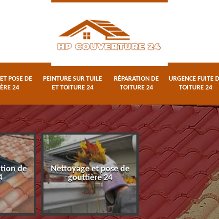
ET POSE DE
PEINTURE SUR TUILE
RÉPARATION DE
URGENCE FUITE 
ÈRE 24
ET TOITURE 24
TOITURE 24
TOITURE 24
ation de
Nettoyage et pose de
Peinture sur tuile
4
gouttière 24
toiture 24