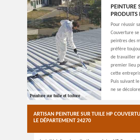
PEINTURE 
PRODUITS 
Pour réussir sa
Couverture se 
peintres des m
préfère toujou
de travailler a
premier lieu p
cette entrepri
Puis suivant l
ne se décolore
ARTISAN PEINTURE SUR TUILE HP COUVERTU
LE DÉPARTEMENT 24270