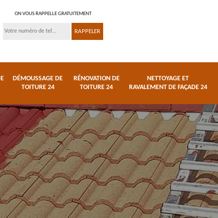
ON VOUS RAPPELLE GRATUITEMENT
DE
DÉMOUSSAGE DE
RÉNOVATION DE
NETTOYAGE ET
TOITURE 24
TOITURE 24
RAVALEMENT DE FAÇADE 24
 et
Réparation de toiture
Urgence fuite de
24
toiture 24