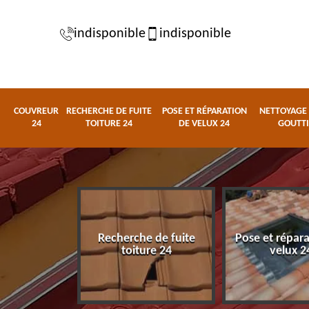
indisponible
indisponible
COUVREUR
RECHERCHE DE FUITE
POSE ET RÉPARATION
NETTOYAGE 
24
TOITURE 24
DE VELUX 24
GOUTTI
Recherche de fuite
Pose et répar
eur 24
toiture 24
velux 2