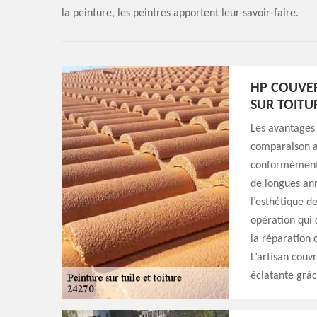
la peinture, les peintres apportent leur savoir-faire.
HP COUVER
SUR TOITU
Les avantages 
comparaison au
conformément 
de longues ann
l’esthétique d
opération qui 
la réparation 
L’artisan couv
éclatante grâc