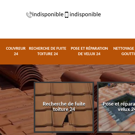
indisponible
indisponible
COUVREUR
RECHERCHE DE FUITE
POSE ET RÉPARATION
NETTOYAGE 
24
TOITURE 24
DE VELUX 24
GOUTTI
Recherche de fuite
Pose et répar
eur 24
toiture 24
velux 2