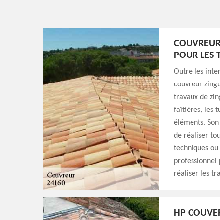
COUVREUR
POUR LES 
Outre les inte
couvreur zingu
travaux de zin
faîtières, les t
éléments. Son 
de réaliser to
techniques ou 
professionnel p
réaliser les t
HP COUVER