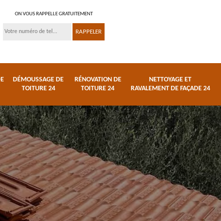
ON VOUS RAPPELLE GRATUITEMENT
DE
DÉMOUSSAGE DE
RÉNOVATION DE
NETTOYAGE ET
TOITURE 24
TOITURE 24
RAVALEMENT DE FAÇADE 24
 et
Réparation de toiture
Urgence fuite de
24
toiture 24