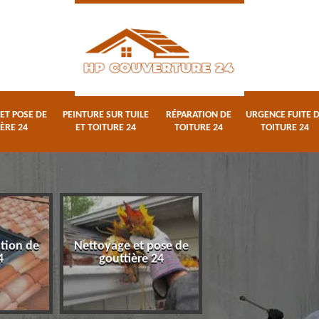
ET POSE DE
PEINTURE SUR TUILE
RÉPARATION DE
URGENCE FUITE 
ÈRE 24
ET TOITURE 24
TOITURE 24
TOITURE 24
ation de
Nettoyage et pose de
Peinture sur tuile
4
gouttière 24
toiture 24