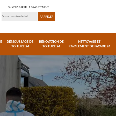
ON VOUS RAPPELLE GRATUITEMENT
DE
DÉMOUSSAGE DE
RÉNOVATION DE
NETTOYAGE ET
TOITURE 24
TOITURE 24
RAVALEMENT DE FAÇADE 24
 et
Réparation de toiture
Urgence fuite de
24
toiture 24