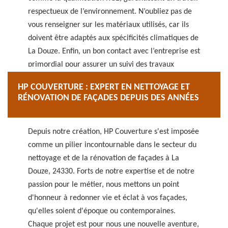
respectueux de l’environnement. N’oubliez pas de
vous renseigner sur les matériaux utilisés, car ils
doivent être adaptés aux spécificités climatiques de
La Douze. Enfin, un bon contact avec l’entreprise est
primordial pour assurer un suivi des travaux
harmonieux. Ainsi, en tenant compte de ces
HP COUVERTURE : EXPERT EN NETTOYAGE ET
critères, vous pourrez sélectionner avec confiance
RÉNOVATION DE FAÇADES DEPUIS DES ANNÉES
l’entreprise qui répondra le mieux à vos besoins à
24330.
Depuis notre création, HP Couverture s'est imposée
comme un pilier incontournable dans le secteur du
nettoyage et de la rénovation de façades à La
Douze, 24330. Forts de notre expertise et de notre
passion pour le métier, nous mettons un point
d'honneur à redonner vie et éclat à vos façades,
qu'elles soient d'époque ou contemporaines.
Chaque projet est pour nous une nouvelle aventure,