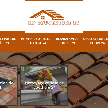
ET POSE DE
PEINTURE SUR TUILE
RÉPARATION DE
URGENCE FUITE 
ÈRE 24
ET TOITURE 24
TOITURE 24
TOITURE 24
ation de
Nettoyage et pose de
Peinture sur tuile
4
gouttière 24
toiture 24