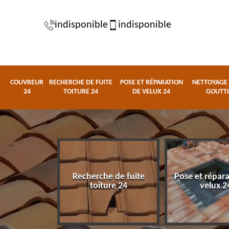
indisponible
indisponible
COUVREUR
RECHERCHE DE FUITE
POSE ET RÉPARATION
NETTOYAGE 
24
TOITURE 24
DE VELUX 24
GOUTTI
Recherche de fuite
Pose et répar
eur 24
toiture 24
velux 2