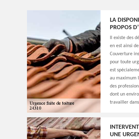
LA DISPON
PROPOS D’
Il existe des 
en est ainsi de
Couverture ins
pour toute urg
est spécialeme
au maximum les
des profession
dont un enviro
travailler dan
INTERVEN
UNE URGEN