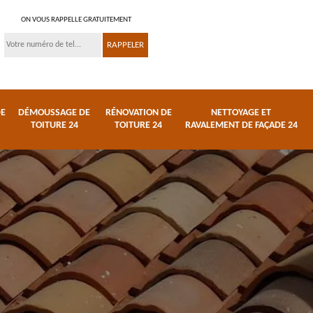
ON VOUS RAPPELLE GRATUITEMENT
DE
DÉMOUSSAGE DE
RÉNOVATION DE
NETTOYAGE ET
TOITURE 24
TOITURE 24
RAVALEMENT DE FAÇADE 24
 et
Réparation de toiture
Urgence fuite de
24
toiture 24