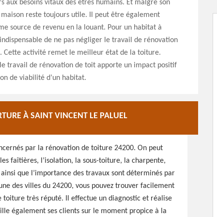
s aux besoins vitaux des êtres humains. Et malgré son
 maison reste toujours utile. Il peut être également
e source de revenu en la louant. Pour un habitat à
t indispensable de ne pas négliger le travail de rénovation
. Cette activité remet le meilleur état de la toiture.
e travail de rénovation de toit apporte un impact positif
on de viabilité d’un habitat.
TURE À SAINT VINCENT LE PALUEL
oncernés par la rénovation de toiture 24200. On peut
es faîtières, l’isolation, la sous-toiture, la charpente,
r ainsi que l’importance des travaux sont déterminés par
’une des villes du 24200, vous pouvez trouver facilement
 toiture très réputé. Il effectue un diagnostic et réalise
eille également ses clients sur le moment propice à la