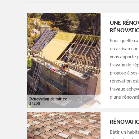
UNE RÉNOV
RÉNOVATIO
Pour quelle ra
un artisan cou
vous apporte 
travaux de rép
propose à ses c
rénovation est
travaux achevés
d’une rénovati
RÉNOVATIO
Bâtir un habit