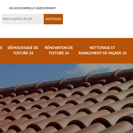
ON VOUS RAPPELLE GRATUITEMENT
DE
DÉMOUSSAGE DE
RÉNOVATION DE
NETTOYAGE ET
TOITURE 24
TOITURE 24
RAVALEMENT DE FAÇADE 24
 et
Réparation de toiture
Urgence fuite de
24
toiture 24