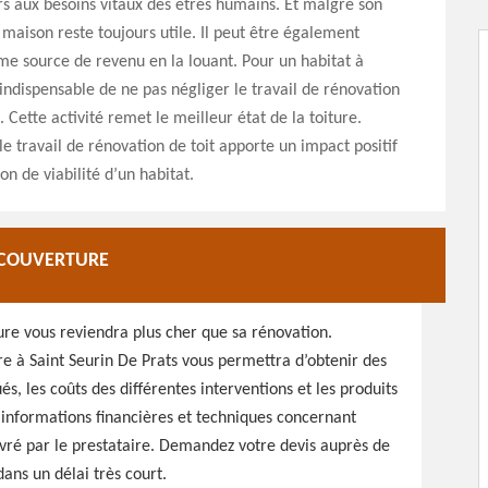
s aux besoins vitaux des êtres humains. Et malgré son
 maison reste toujours utile. Il peut être également
e source de revenu en la louant. Pour un habitat à
t indispensable de ne pas négliger le travail de rénovation
. Cette activité remet le meilleur état de la toiture.
e travail de rénovation de toit apporte un impact positif
on de viabilité d’un habitat.
P COUVERTURE
ure vous reviendra plus cher que sa rénovation.
ure à Saint Seurin De Prats vous permettra d’obtenir des
ués, les coûts des différentes interventions et les produits
s informations financières et techniques concernant
livré par le prestataire. Demandez votre devis auprès de
ns un délai très court.