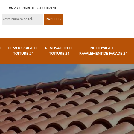
ON VOUS RAPPELLE GRATUITEMENT
DE
DÉMOUSSAGE DE
RÉNOVATION DE
NETTOYAGE ET
TOITURE 24
TOITURE 24
RAVALEMENT DE FAÇADE 24
ture
Urgence fuite de
Démoussage de
toiture 24
toiture 24