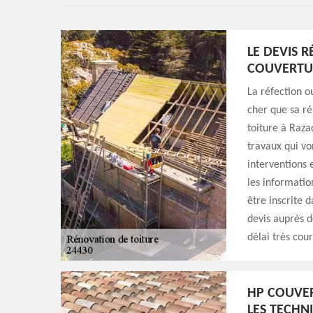
LE DEVIS 
COUVERTU
La réfection o
cher que sa ré
toiture à Razac
travaux qui von
interventions 
les informatio
être inscrite 
devis auprès 
délai très cour
HP COUVER
LES TECHN