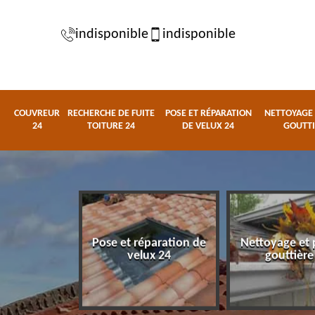
indisponible
indisponible
COUVREUR
RECHERCHE DE FUITE
POSE ET RÉPARATION
NETTOYAGE 
24
TOITURE 24
DE VELUX 24
GOUTTI
e de fuite
Pose et réparation de
Nettoyage et 
ure 24
velux 24
gouttière