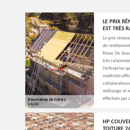
LE PRIX R
EST TRÈS 
Le prix rénova
de revêtement,
Razac De Sauss
très raisonnab
l’entreprise q
matériels effi
collaborateurs
nettoyage et 
effectués par 
HP COUVE
TOITURE 2