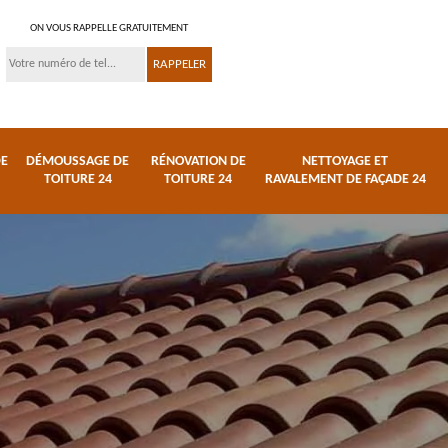
ON VOUS RAPPELLE GRATUITEMENT
DE
DÉMOUSSAGE DE
RÉNOVATION DE
NETTOYAGE ET
TOITURE 24
TOITURE 24
RAVALEMENT DE FAÇADE 24
 et
Réparation de toiture
Urgence fuite de
24
toiture 24