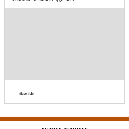
Rénovation de toiture Puyguilhem
indisponible