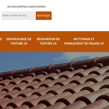
ON VOUS RAPPELLE GRATUITEMENT
DE
DÉMOUSSAGE DE
RÉNOVATION DE
NETTOYAGE ET
TOITURE 24
TOITURE 24
RAVALEMENT DE FAÇADE 24
 et
Réparation de toiture
Urgence fuite de
24
toiture 24