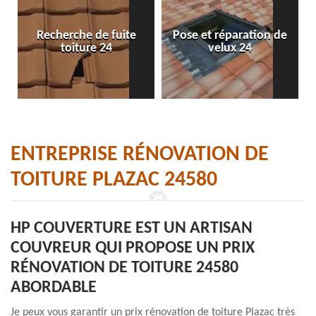
Recherche de fuite
Pose et réparation de
Ne
toiture 24
velux 24
ENTREPRISE RÉNOVATION DE
TOITURE PLAZAC 24580
HP COUVERTURE EST UN ARTISAN
COUVREUR QUI PROPOSE UN PRIX
RÉNOVATION DE TOITURE 24580
ABORDABLE
Je peux vous garantir un prix rénovation de toiture Plazac très