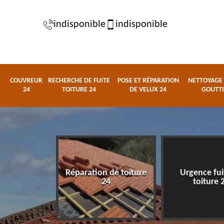
indisponible
indisponible
COUVREUR
RECHERCHE DE FUITE
POSE ET RÉPARATION
NETTOYAGE 
24
TOITURE 24
DE VELUX 24
GOUTTI
ur tuile et
Réparation de toiture
Urgence fui
ure 24
24
toiture 