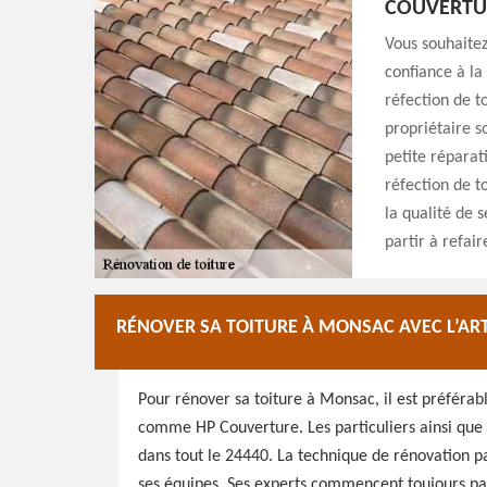
COUVERTU
Vous souhaitez
confiance à la
réfection de t
propriétaire s
petite réparati
réfection de t
la qualité de s
partir à refai
RÉNOVER SA TOITURE À MONSAC AVEC L’A
Pour rénover sa toiture à Monsac, il est préférab
comme HP Couverture. Les particuliers ainsi que l
dans tout le 24440. La technique de rénovation pa
ses équipes. Ses experts commencent toujours par 