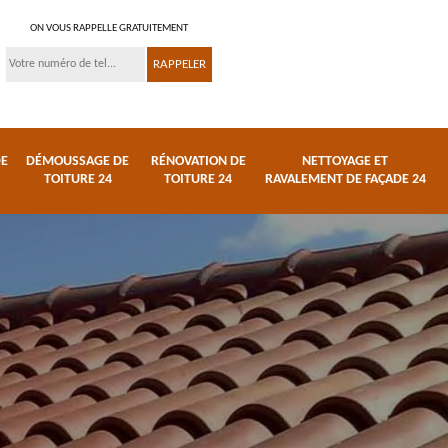
ON VOUS RAPPELLE GRATUITEMENT
DE
DÉMOUSSAGE DE
RÉNOVATION DE
NETTOYAGE ET
TOITURE 24
TOITURE 24
RAVALEMENT DE FAÇADE 24
 et
Réparation de toiture
Urgence fuite de
24
toiture 24