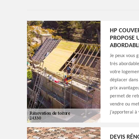
HP COUVER
PROPOSE U
ABORDABL
Je peux vous g
très abordable
votre logement
déplacer dans 
prix avantageu
permet de retr
vendre ou mett
j’apporterai à
DEVIS RÉN