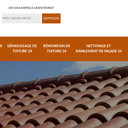
ON VOUS RAPPELLE GRATUITEMENT
DE
DÉMOUSSAGE DE
RÉNOVATION DE
NETTOYAGE ET
TOITURE 24
TOITURE 24
RAVALEMENT DE FAÇADE 24
 et
Réparation de toiture
Urgence fuite de
24
toiture 24