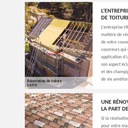
L’ENTREPR
DE TOITURE
L’entreprise H
matière de rén
de votre couve
couvreurs qui 
application d’
son aspect écl
et des champi
de vie amélior
UNE RÉNOV
LA PART D
Si la réalisati
pour votre mai