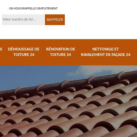
ON VOUS RAPPELLE GRATUITEMENT
DE
DÉMOUSSAGE DE
RÉNOVATION DE
NETTOYAGE ET
TOITURE 24
TOITURE 24
RAVALEMENT DE FAÇADE 24
 et
Réparation de toiture
Urgence fuite de
24
toiture 24