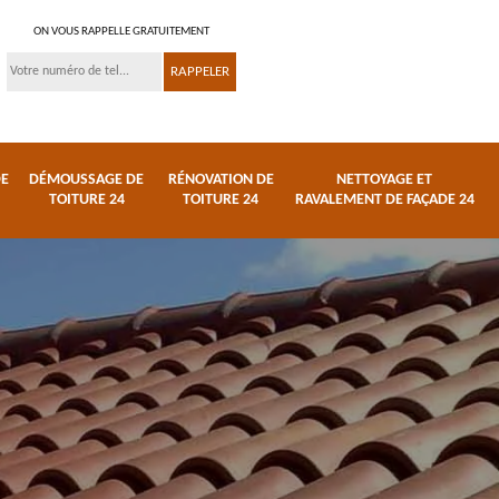
ON VOUS RAPPELLE GRATUITEMENT
DE
DÉMOUSSAGE DE
RÉNOVATION DE
NETTOYAGE ET
TOITURE 24
TOITURE 24
RAVALEMENT DE FAÇADE 24
 et
Réparation de toiture
Urgence fuite de
24
toiture 24