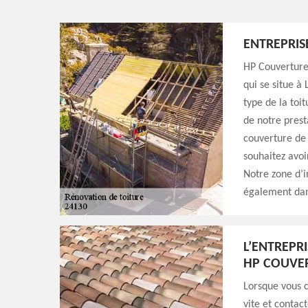
ENTREPRIS
HP Couverture 
qui se situe à
type de la toit
de notre prest
couverture de
souhaitez avoir
Notre zone d’i
également dans
L’ENTREPRI
HP COUVE
Lorsque vous c
vite et contac