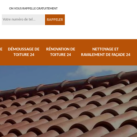
ON VOUS RAPPELLE GRATUITEMENT
DE
DÉMOUSSAGE DE
RÉNOVATION DE
NETTOYAGE ET
TOITURE 24
TOITURE 24
RAVALEMENT DE FAÇADE 24
 et
Réparation de toiture
Urgence fuite de
24
toiture 24