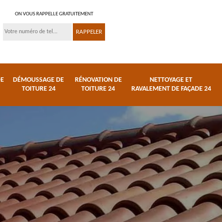
ON VOUS RAPPELLE GRATUITEMENT
DE
DÉMOUSSAGE DE
RÉNOVATION DE
NETTOYAGE ET
TOITURE 24
TOITURE 24
RAVALEMENT DE FAÇADE 24
 et
Réparation de toiture
Urgence fuite de
24
toiture 24