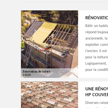
RÉNOVATIO
Bâtir un habit
répond toujour
ancienneté, la
exploiter comm
l’ancien, il es
pour la toiture
Logiquement, l
pour la conditi
UNE RÉNOV
HP COUVE
Diverses raiso