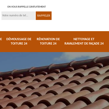
ON VOUS RAPPELLE GRATUITEMENT
DE
DÉMOUSSAGE DE
RÉNOVATION DE
NETTOYAGE ET
TOITURE 24
TOITURE 24
RAVALEMENT DE FAÇADE 24
 et
Réparation de toiture
Urgence fuite de
24
toiture 24