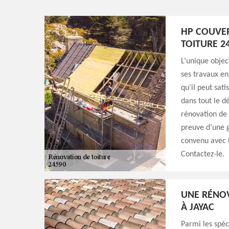
HP COUVE
TOITURE 2
L’unique objec
ses travaux en
qu’il peut sati
dans tout le d
rénovation de 
preuve d’une g
convenu avec l
Contactez-le.
UNE RÉNOV
À JAYAC
Parmi les spéc