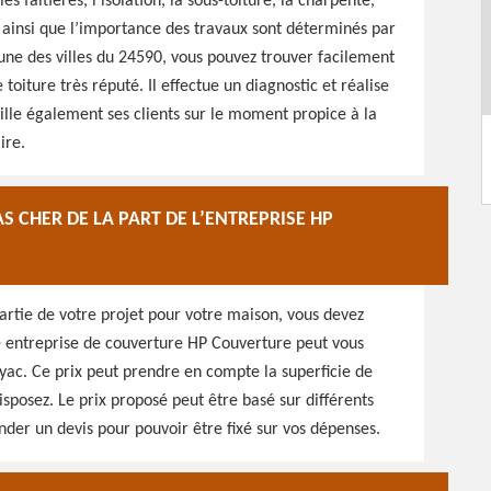
es faîtières, l’isolation, la sous-toiture, la charpente,
r ainsi que l’importance des travaux sont déterminés par
’une des villes du 24590, vous pouvez trouver facilement
 toiture très réputé. Il effectue un diagnostic et réalise
eille également ses clients sur le moment propice à la
ire.
S CHER DE LA PART DE L’ENTREPRISE HP
 partie de votre projet pour votre maison, vous devez
re entreprise de couverture HP Couverture peut vous
ayac. Ce prix peut prendre en compte la superficie de
isposez. Le prix proposé peut être basé sur différents
der un devis pour pouvoir être fixé sur vos dépenses.