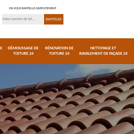
ON VOUS RAPPELLE GRATUITEMENT
DE
DÉMOUSSAGE DE
RÉNOVATION DE
NETTOYAGE ET
TOITURE 24
TOITURE 24
RAVALEMENT DE FAÇADE 24
 et
Réparation de toiture
Urgence fuite de
24
toiture 24