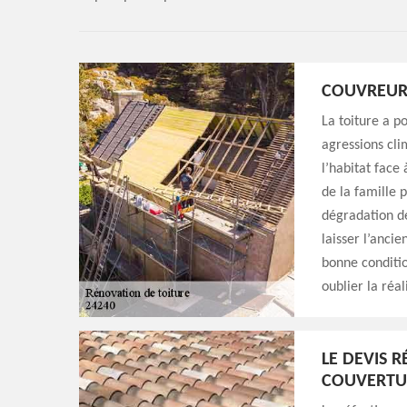
COUVREUR 
La toiture a po
agressions cli
l’habitat face 
de la famille 
dégradation d
laisser l’ancie
bonne condition
oublier la réal
LE DEVIS 
COUVERTU