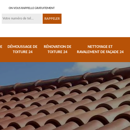
ON VOUS RAPPELLE GRATUITEMENT
DE
DÉMOUSSAGE DE
RÉNOVATION DE
NETTOYAGE ET
TOITURE 24
TOITURE 24
RAVALEMENT DE FAÇADE 24
 et
Réparation de toiture
Urgence fuite de
24
toiture 24