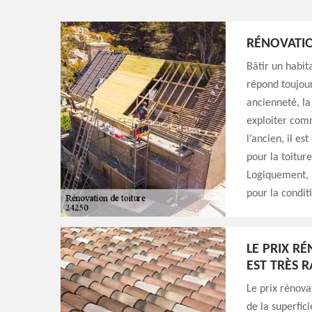
RÉNOVATIO
Bâtir un habit
répond toujour
ancienneté, la
exploiter comm
l’ancien, il es
pour la toiture
Logiquement, l
pour la conditi
LE PRIX R
EST TRÈS 
Le prix rénova
de la superfici