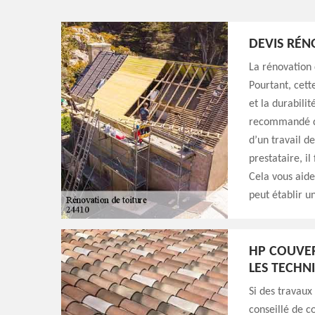
DEVIS RÉN
La rénovation d
Pourtant, cett
et la durabili
recommandé d’
d’un travail d
prestataire, il
Cela vous aide
peut établir un
HP COUVER
LES TECHN
Si des travaux
conseillé de c