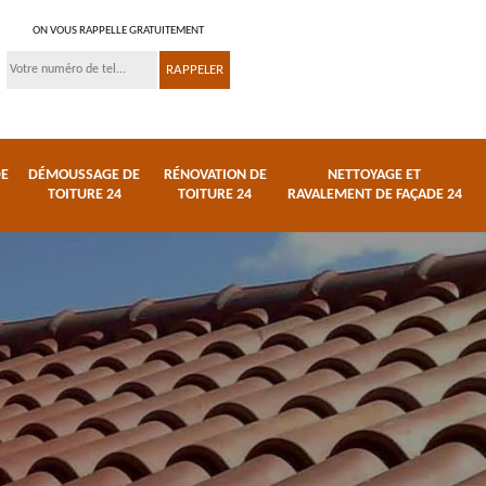
ON VOUS RAPPELLE GRATUITEMENT
DE
DÉMOUSSAGE DE
RÉNOVATION DE
NETTOYAGE ET
TOITURE 24
TOITURE 24
RAVALEMENT DE FAÇADE 24
 et
Réparation de toiture
Urgence fuite de
24
toiture 24