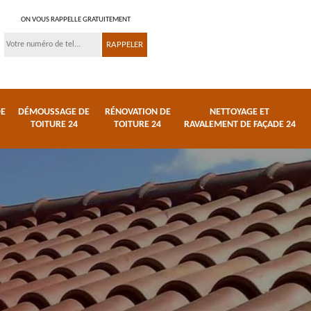
ON VOUS RAPPELLE GRATUITEMENT
DE
DÉMOUSSAGE DE
RÉNOVATION DE
NETTOYAGE ET
TOITURE 24
TOITURE 24
RAVALEMENT DE FAÇADE 24
 et
Réparation de toiture
Urgence fuite de
24
toiture 24