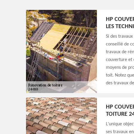
HP COUVER
LES TECHN
Si des travaux
conseillé de c
travaux de rén
couverture et 
moyens de prot
toit. Notez qu
des travaux de
HP COUVE
TOITURE 2
L’unique objec
ses travaux en