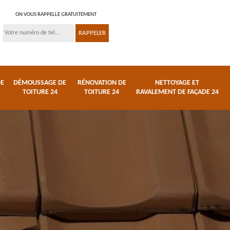
ON VOUS RAPPELLE GRATUITEMENT
DE
DÉMOUSSAGE DE
RÉNOVATION DE
NETTOYAGE ET
TOITURE 24
TOITURE 24
RAVALEMENT DE FAÇADE 24
 et
Réparation de toiture
Urgence fuite de
24
toiture 24