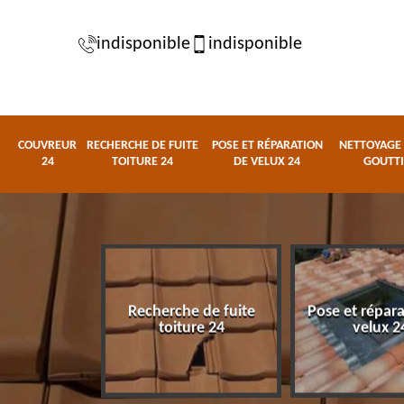
indisponible
indisponible
COUVREUR
RECHERCHE DE FUITE
POSE ET RÉPARATION
NETTOYAGE 
24
TOITURE 24
DE VELUX 24
GOUTTI
Recherche de fuite
Pose et répar
eur 24
toiture 24
velux 2