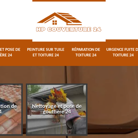
ET POSE DE
PEINTURE SUR TUILE
RÉPARATION DE
URGENCE FUITE 
ÈRE 24
ET TOITURE 24
TOITURE 24
TOITURE 24
ation de
Nettoyage et pose de
Peinture sur tuile
4
gouttière 24
toiture 24