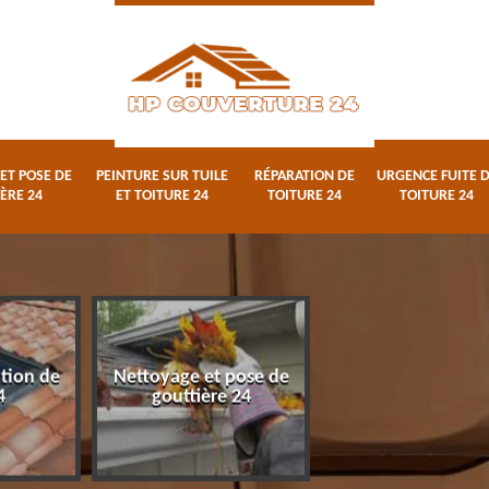
ET POSE DE
PEINTURE SUR TUILE
RÉPARATION DE
URGENCE FUITE 
ÈRE 24
ET TOITURE 24
TOITURE 24
TOITURE 24
ation de
Nettoyage et pose de
Peinture sur tuile
4
gouttière 24
toiture 24