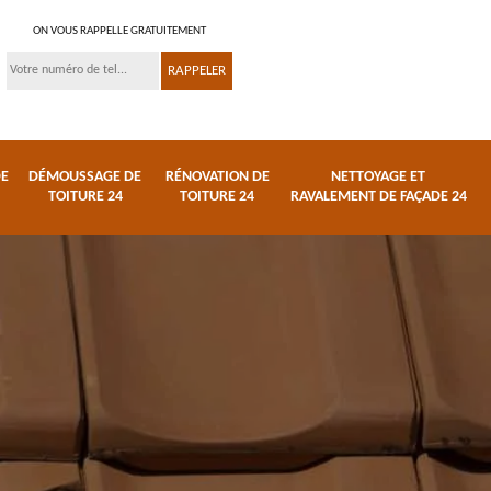
ON VOUS RAPPELLE GRATUITEMENT
DE
DÉMOUSSAGE DE
RÉNOVATION DE
NETTOYAGE ET
TOITURE 24
TOITURE 24
RAVALEMENT DE FAÇADE 24
 et
Réparation de toiture
Urgence fuite de
24
toiture 24