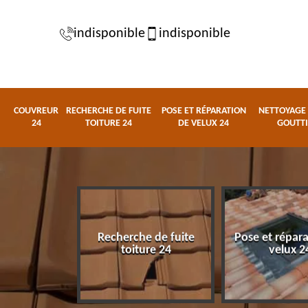
indisponible
indisponible
COUVREUR
RECHERCHE DE FUITE
POSE ET RÉPARATION
NETTOYAGE 
24
TOITURE 24
DE VELUX 24
GOUTTI
Recherche de fuite
Pose et répar
eur 24
toiture 24
velux 2