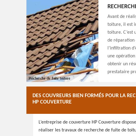
RECHERCHE
Avant de réali
toiture, il es
toiture. C’est
de réparation d
l’infiltration 
une opération 
obtenir un résu
prestataire pr
DES COUVREURS BIEN FORMÉS POUR LA RECH
HP COUVERTURE
L’entreprise de couverture HP Couverture dispose
réaliser les travaux de recherche de fuite de toi