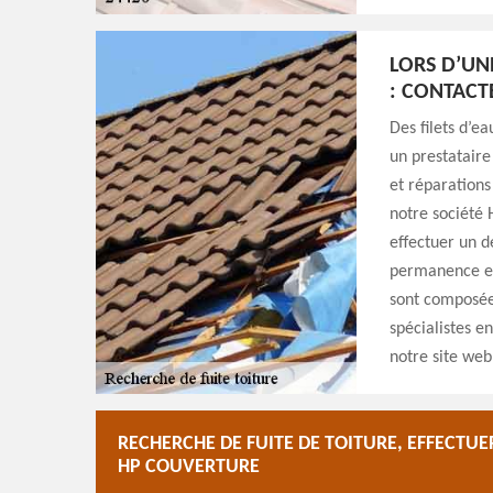
LORS D’UN
: CONTACT
Des filets d’e
un prestataire
et réparations
notre société
effectuer un d
permanence es
sont composées
spécialistes e
notre site web
RECHERCHE DE FUITE DE TOITURE, EFFECTUE
HP COUVERTURE