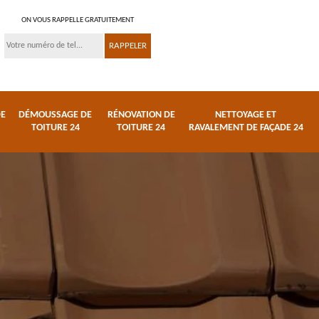
ON VOUS RAPPELLE GRATUITEMENT
DE
DÉMOUSSAGE DE
RÉNOVATION DE
NETTOYAGE ET
TOITURE 24
TOITURE 24
RAVALEMENT DE FAÇADE 24
 et
Réparation de toiture
Urgence fuite de
24
toiture 24