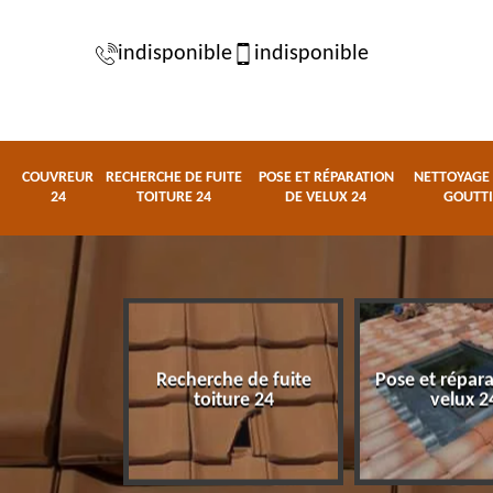
indisponible
indisponible
COUVREUR
RECHERCHE DE FUITE
POSE ET RÉPARATION
NETTOYAGE 
24
TOITURE 24
DE VELUX 24
GOUTTI
Recherche de fuite
Pose et répar
eur 24
toiture 24
velux 2