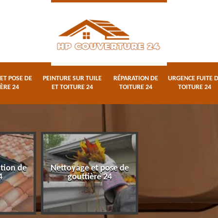
ET POSE DE
PEINTURE SUR TUILE
RÉPARATION DE
URGENCE FUITE 
ÈRE 24
ET TOITURE 24
TOITURE 24
TOITURE 24
ation de
Nettoyage et pose de
Peinture sur tuile
4
gouttière 24
toiture 24