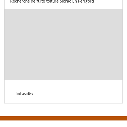
Recherche de fuite toiture Siorac En Perigord
indisponible