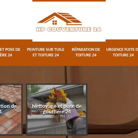
ET POSE DE
PEINTURE SUR TUILE
RÉPARATION DE
URGENCE FUITE 
ÈRE 24
ET TOITURE 24
TOITURE 24
TOITURE 24
ation de
Nettoyage et pose de
Peinture sur tuile
4
gouttière 24
toiture 24