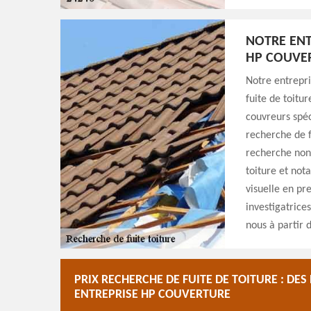
NOTRE ENT
HP COUVER
Notre entrepr
fuite de toitu
couvreurs spéc
recherche de f
recherche non-
toiture et not
visuelle en pr
investigatrice
nous à partir 
PRIX RECHERCHE DE FUITE DE TOITURE : DE
ENTREPRISE HP COUVERTURE