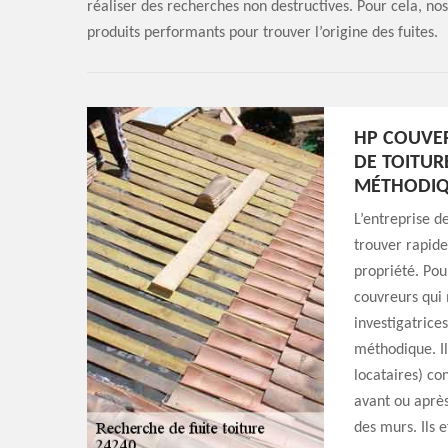
réaliser des recherches non destructives. Pour cela, nos
produits performants pour trouver l’origine des fuites.
HP COUVER
DE TOITUR
MÉTHODI
L’entreprise 
trouver rapide
propriété. Pou
couvreurs qui 
investigatrices
méthodique. I
locataires) con
avant ou après 
des murs. Ils 