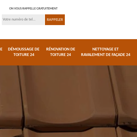
ON VOUS RAPPELLE GRATUITEMENT
DE
DÉMOUSSAGE DE
RÉNOVATION DE
NETTOYAGE ET
TOITURE 24
TOITURE 24
RAVALEMENT DE FAÇADE 24
 et
Réparation de toiture
Urgence fuite de
24
toiture 24